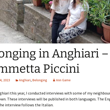
onging in Anghiari –
mmetta Piccini
4, 2023
Anghiari
,
Belonging
Ann Game
ghiari this year, I conducted interviews with some of my neighbour
wn. These interviews will be published in both languages. The En
the interview follows the Italian.