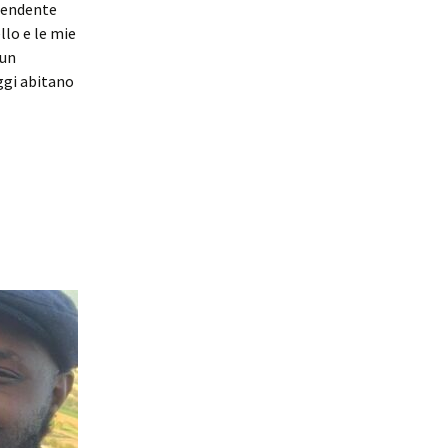
ipendente
llo e le mie
 un
oggi abitano