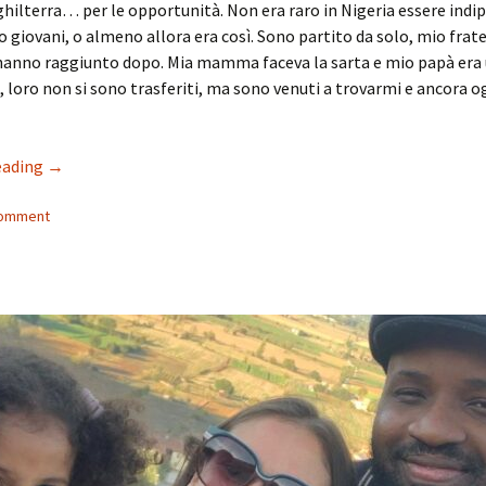
nghilterra… per le opportunità. Non era raro in Nigeria essere ind
o giovani, o almeno allora era così. Sono partito da solo, mio frate
 hanno raggiunto dopo. Mia mamma faceva la sarta e mio papà era
a, loro non si sono trasferiti, ma sono venuti a trovarmi e ancora 
Belonging in Anghiari – Tomiwa Adey
eading
→
comment