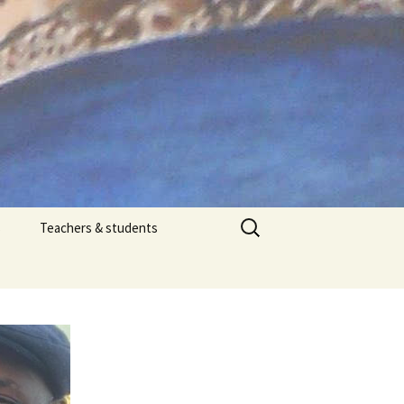
Search
s
Teachers & students
for: