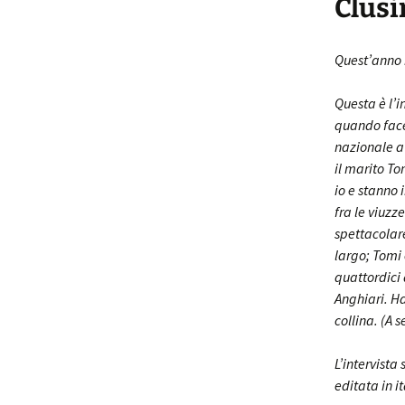
Clusi
Quest’anno m
Questa è l’i
quando facev
nazionale a 
il marito To
io e stanno 
fra le viuzz
spettacolare
largo; Tomi 
quattordici 
Anghiari. Ha
collina. (A s
L’intervista 
editata in i