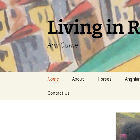
Living in 
Ann Game
Skip
Home
About
Horses
Anghiar
to
content
Contact Us