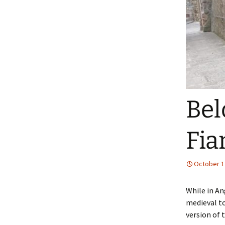
Bel
Fia
October 1
While in An
medieval to
version of 