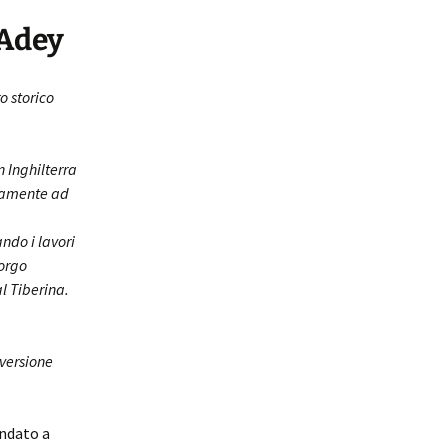
 Adey
o storico
n Inghilterra
riamente ad
ndo i lavori
borgo
l Tiberina.
 versione
andato a