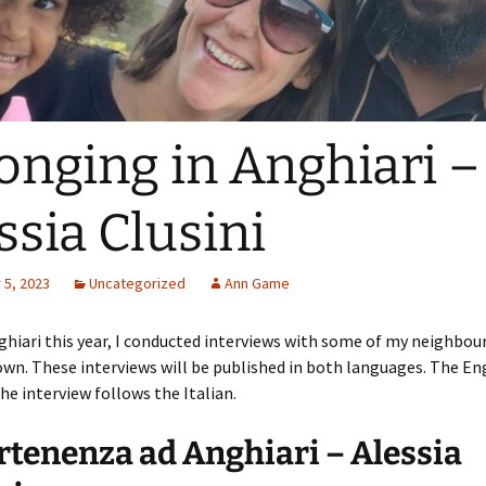
onging in Anghiari –
ssia Clusini
5, 2023
Uncategorized
Ann Game
ghiari this year, I conducted interviews with some of my neighbour
wn. These interviews will be published in both languages. The En
the interview follows the Italian.
tenenza ad Anghiari – Alessia