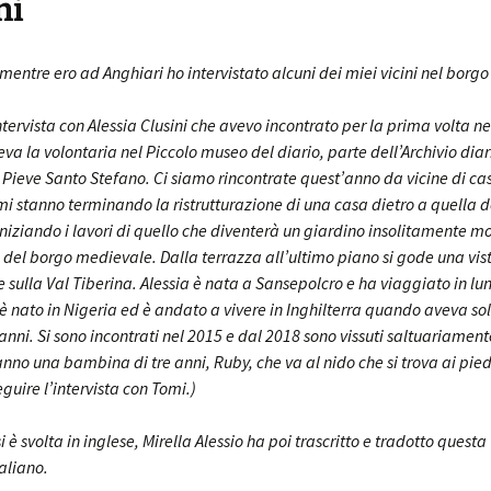
ni
entre ero ad Anghiari ho intervistato alcuni dei miei vicini nel borg
ntervista con Alessia Clusini che avevo incontrato per la prima volta n
a la volontaria nel Piccolo museo del diario, parte dell’Archivio diar
Pieve Santo Stefano. Ci siamo rincontrate quest’anno da vicine di cas
mi stanno terminando la ristrutturazione di una casa dietro a quella 
iniziando i lavori di quello che diventerà un giardino insolitamente 
e del borgo medievale. Dalla terrazza all’ultimo piano si gode una vis
 sulla Val Tiberina. Alessia è nata a Sansepolcro e ha viaggiato in lun
è nato in Nigeria ed è andato a vivere in Inghilterra quando aveva so
anni. Si sono incontrati nel 2015 e dal 2018 sono vissuti saltuariamen
nno una bambina di tre anni, Ruby, che va al nido che si trova ai pied
eguire l’intervista con Tomi.)
si è svolta in inglese, Mirella Alessio ha poi trascritto e tradotto questa
taliano.