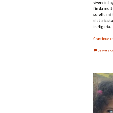
vivere in I
fin da molt
sorelle mi
elettricist
in Nigeria.
Continue r
Leave a 