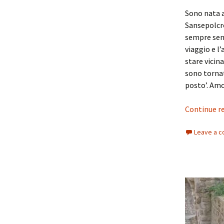
Sono nata a
Sansepolcro
sempre sent
viaggio e l
stare vicin
sono tornat
posto’. Am
Continue r
Leave a 