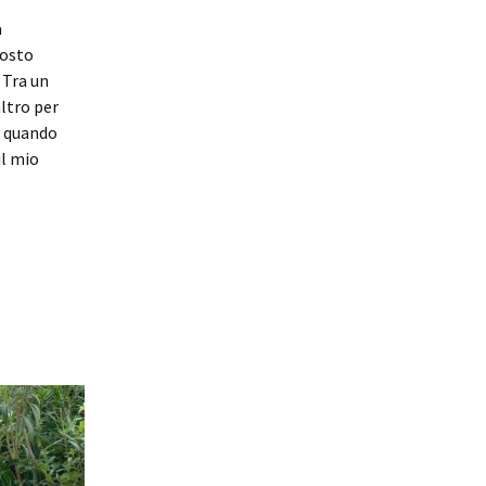
a
tosto
 Tra un
altro per
, quando
il mio