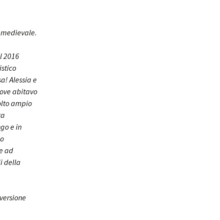
o medievale.
el 2016
istico
a! Alessia e
dove abitavo
molto ampio
ta
go e in
lo
te ad
i della
 versione