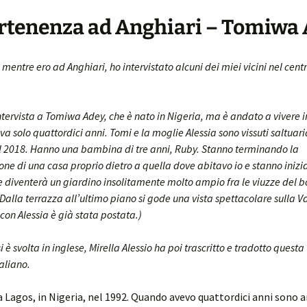
tenenza ad Anghiari – Tomiwa
mentre ero ad Anghiari, ho intervistato alcuni dei miei vicini nel centr
ntervista a Tomiwa Adey, che è nato in Nigeria, ma è andato a vivere i
a solo quattordici anni. Tomi e la moglie Alessia sono vissuti saltua
l 2018. Hanno una bambina di tre anni, Ruby. Stanno terminando la
ione di una casa proprio dietro a quella dove abitavo io e stanno inizia
he diventerà un giardino insolitamente molto ampio fra le viuzze del 
alla terrazza all’ultimo piano si gode una vista spettacolare sulla Va
a con Alessia è già stata postata.)
si è svolta in inglese, Mirella Alessio ha poi trascritto e tradotto questa
taliano.
 Lagos, in Nigeria, nel 1992. Quando avevo quattordici anni sono 