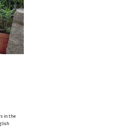
s in the
glish