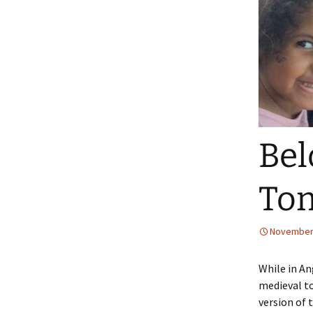
Bel
To
November 
While in An
medieval to
version of 