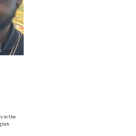
s in the
glish