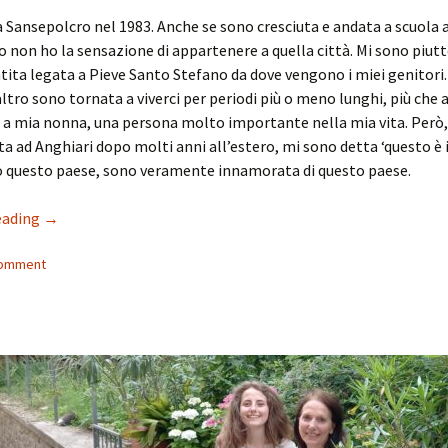
 Sansepolcro nel 1983. Anche se sono cresciuta e andata a scuola 
 non ho la sensazione di appartenere a quella città. Mi sono piut
ita legata a Pieve Santo Stefano da dove vengono i miei genitori.
’altro sono tornata a viverci per periodi più o meno lunghi, più che 
a a mia nonna, una persona molto importante nella mia vita. Però
a ad Anghiari dopo molti anni all’estero, mi sono detta ‘questo è 
o questo paese, sono veramente innamorata di questo paese.
Belonging in Anghiari – Alessia Clusini
eading
→
comment