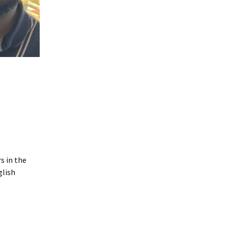
s in the
glish