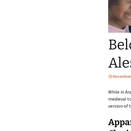
Bel
Ale
November 
While in An
medieval to
version of 
Appar