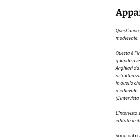
Appar
Quest’anno, 
medievale.
Questa è l’i
quando avev
Anghiari da
ristrutturaz
in quello c
medievale. D
(L’intervist
L’intervista 
editata in i
Sono nato a