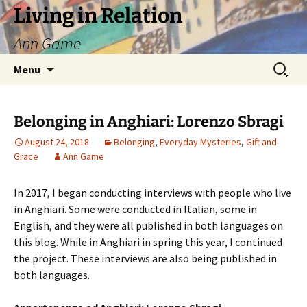
Living in Relation
Ann Game
Skip
Search
Menu
to
for:
content
Belonging in Anghiari: Lorenzo Sbragi
August 24, 2018
Belonging
,
Everyday Mysteries
,
Gift and
Grace
Ann Game
In 2017, I began conducting interviews with people who live
in Anghiari. Some were conducted in Italian, some in
English, and they were all published in both languages on
this blog. While in Anghiari in spring this year, I continued
the project. These interviews are also being published in
both languages.