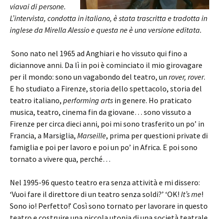
viavai di persone.
L’intervista, condotta in italiano, è stata trascritta e tradotta in
inglese da Mirella Alessio e questa ne è una versione editata.
Sono nato nel 1965 ad Anghiari e ho vissuto qui fino a
diciannove anni. Da lì in poi è cominciato il mio girovagare
per il mondo: sono un vagabondo del teatro, un
rover, rover
.
E ho studiato a Firenze, storia dello spettacolo, storia del
teatro italiano,
performing arts
in genere. Ho praticato
musica, teatro, cinema fin da giovane… sono vissuto a
Firenze per circa dieci anni, poi mi sono trasferito un po’ in
Francia, a Marsiglia,
Marseille
, prima per questioni private di
famiglia e poi per lavoro e poi un po’ in Africa. E poi sono
tornato a vivere qua, perché…
Nel 1995-96 questo teatro era senza attività e mi dissero:
‘Vuoi fare il direttore di un teatro senza soldi?’ ‘OK!
It’s me
!
Sono io! Perfetto!’ Così sono tornato per lavorare in questo
teatro e costruire una piccola utopia di una società teatrale