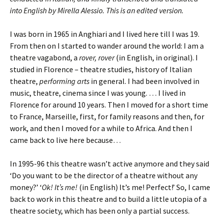
into English by Mirella Alessio. This is an edited version.
I was born in 1965 in Anghiari and I lived here till I was 19.
From then on I started to wander around the world: I am a
theatre vagabond, a
rover, rover
(in English, in original). I
studied in Florence – theatre studies, history of Italian
theatre,
performing arts
in general. I had been involved in
music, theatre, cinema since I was young. … I lived in
Florence for around 10 years. Then I moved for a short time
to France, Marseille, first, for family reasons and then, for
work, and then I moved for a while to Africa. And then I
came back to live here because…
In 1995-96 this theatre wasn’t active anymore and they said
‘Do you want to be the director of a theatre without any
money?’ ‘
Ok! It’s me!
(in English) It’s me! Perfect!’ So, I came
back to work in this theatre and to build a little utopia of a
theatre society, which has been only a partial success.