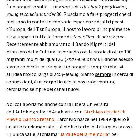
È un progetto sulla… una sorta di
skills bank
per giovani,
young technicians under
30. Riusciamo a fare progetti che ci
mettono in contatto con varie esperienze di altri paesi
d’Europa, dell’Est Europa, il nostro lavoro principalmente
si sviluppa su tutte le forme di
storytelling
, di narrazione.
Recentemente abbiamo vinto il Bando MigrArti del
Ministero della Cultura, lavorando con le storie di oltre 100
migranti molti dei quali 2G (
2nd Generation
). E anche adesso
siamo coinvolti in tre-quattro progetti sempre relativi
all’idea molto larga di
story-telling
. Siamo
sempre
in cerca di
connessioni, è un corpo liquido la nostra avventura,
cerchiamo sempre dei canali nuovi.
Noi collaboriamo anche con la Libera Università
dell’Autobiografia ad Anghiari e con
l’Archivio dei diari di
Pieve di Santo Stefano
. L’archivio nasce nel 1984 e quello è
un atto fondamentale… è molto forte in Italia questa cosa.
È l’unica valle, si chiama “
la valle della memoria
” per