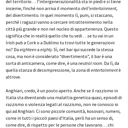
del territorio… l’intergenerazionalità sta in piedi e si tiene
insieme, finché non arriva il momento
dell’entertainment
,
del divertimento. In quel momento lì, pum, si staccano,
perché i ragazzi vanno a cercare intrattenimento nella
città più grande e non nel nucleo di appartenenza. Questo
significa che in realtà quello che tu vedi …se tu vai in un
Irish pub a Cork o a Dublino tu trovi tutte le generazioni
no? Da
eighteen
a
eighty
. Sì, nel bar qui succede la stessa
cosa, ma non è considerato “divertimento”, il bar è una
sorta di anticamera, come dire, è una
neutral room
. Da lì, da
quella stanza di decompressione, la zona di
entertainment
è
altrove.
Anghiari, credo, è un posto aperto. Anche se il razzismo in
Italia sta diventando una malattia genetica quasi, episodi di
razzismo o violenza legati al razzismo, non ne conosco io
qui ad Anghiari. Ci sono piccole comunità, kosovari, rumeni,
come in tutti i piccoli paesi d’Italia, però ha un senso di,
come dire, di rispetto per le persone che lavorano… chi