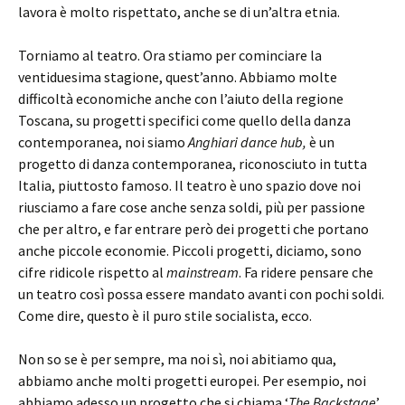
lavora è molto rispettato, anche se di un’altra etnia.
Torniamo al teatro. Ora stiamo per cominciare la
ventiduesima stagione, quest’anno. Abbiamo molte
difficoltà economiche anche con l’aiuto della regione
Toscana, su progetti specifici come quello della danza
contemporanea, noi siamo
Anghiari dance hub,
è un
progetto di danza contemporanea, riconosciuto in tutta
Italia, piuttosto famoso. Il teatro è uno spazio dove noi
riusciamo a fare cose anche senza soldi, più per passione
che per altro, e far entrare però dei progetti che portano
anche piccole economie. Piccoli progetti, diciamo, sono
cifre ridicole rispetto al
mainstream
. Fa ridere pensare che
un teatro così possa essere mandato avanti con pochi soldi.
Come dire, questo è il puro stile socialista, ecco.
Non so se è per sempre, ma noi sì, noi abitiamo qua,
abbiamo anche molti progetti europei. Per esempio, noi
abbiamo adesso un progetto che si chiama ‘
The
Backstage
’.