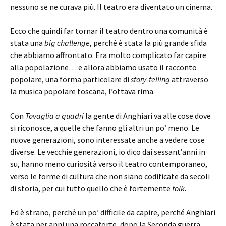
nessuno se ne curava più. Il teatro era diventato un cinema.
Ecco che quindi far tornar il teatro dentro una comunità è
stata una
big challenge
, perché è stata la più grande sfida
che abbiamo affrontato. Era molto complicato far capire
alla popolazione… e allora abbiamo usato il racconto
popolare, una forma particolare di
story-telling
attraverso
la musica popolare toscana, l’ottava rima.
Con
Tovaglia a quadri
la gente di Anghiari va alle cose dove
si riconosce, a quelle che fanno gli altri un po’ meno. Le
nuove generazioni, sono interessate anche a vedere cose
diverse. Le vecchie generazioni, io dico dai sessant’anni in
su, hanno meno curiosità verso il teatro contemporaneo,
verso le forme di cultura che non siano codificate da secoli
di storia, per cui tutto quello che è fortemente
folk
.
Ed è strano, perché un po’ difficile da capire, perché Anghiari
è stata per anni una roccaforte, dopo la Seconda guerra