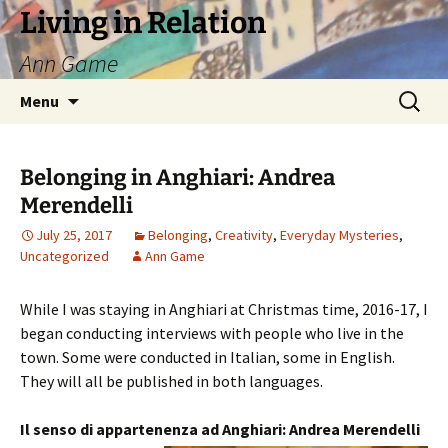
Living in Relation
Ann Game
Skip
Search
Menu
to
for:
content
Belonging in Anghiari: Andrea
Merendelli
July 25, 2017
Belonging
,
Creativity
,
Everyday Mysteries
,
Uncategorized
Ann Game
While I was staying in Anghiari at Christmas time, 2016-17, I
began conducting interviews with people who live in the
town. Some were conducted in Italian, some in English.
They will all be published in both languages.
Il senso di appartenenza ad Anghiari: Andrea Merendelli