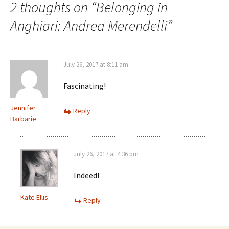
2 thoughts on “
Belonging in
Anghiari: Andrea Merendelli
”
July 26, 2017 at 8:11 am
Fascinating!
Jennifer
Reply
Barbarie
July 26, 2017 at 4:36 pm
Indeed!
Kate Ellis
Reply