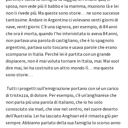
sposa, non vede più il babbo e la mamma, muoiono là e lei
non li rivede più. Ma queste sono storie… ne sono successe
tantissime. Andare in Argentina ci volevano venti giorni di
nave, venti giorni. C’è una signora, per esempio, di 84 anni
che ora è morta, quando l’ho intervistata io aveva 84 anni,
non parlava una parola di castigliano, che è lo spagnolo
argentino, parlava solo toscano e usava parole che erano
scomparse in Italia. Perché lei è partita con un grande
dispiacere, non è mai voluta tornare in Italia, mai. Mai vuol
dire mai, lei ha costruito un altro mondo lì… ma queste
sono storie…
Tutti i progetti sull’emigrazione portano con sé un carico
di tristezza, di dolore. Per esempio, c’è un’anghiarese che
non parla più una parola di italiano, che io ho solo
conosciuto via mail, che vive nel centro, nel cuore deserto
dell’Australia. Lei ha lasciato Anghiari ed è rimasta giù per
sempre. Abbiamo parlato della sua famiglia lo scorso anno